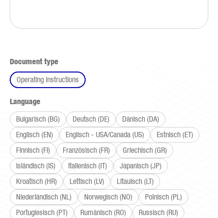
Select
Document type
Operating instructions
Select
Language
Bulgarisch (BG)
Deutsch (DE)
Dänisch (DA)
Englisch (EN)
Englisch - USA/Canada (US)
Estnisch (ET)
Finnisch (FI)
Französisch (FR)
Griechisch (GR)
Isländisch (IS)
Italienisch (IT)
Japanisch (JP)
Kroatisch (HR)
Lettisch (LV)
Litauisch (LT)
Niederländisch (NL)
Norwegisch (NO)
Polnisch (PL)
Portugiesisch (PT)
Rumänisch (RO)
Russisch (RU)