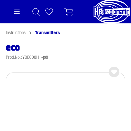
in content
Instructions
Transmitters
eco
Prod.No.: YOE000H_-pdf
Skip image gallery