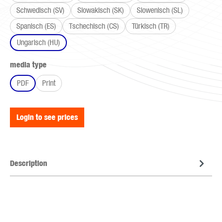
Schwedisch (SV)
Slowakisch (SK)
Slowenisch (SL)
Spanisch (ES)
Tschechisch (CS)
Türkisch (TR)
Ungarisch (HU)
Select
media type
PDF
Print
Login to see prices
Description