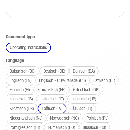
Select
Document type
Operating instructions
Select
Language
Bulgarisch (BG)
Deutsch (DE)
Dänisch (DA)
Englisch (EN)
Englisch - USA/Canada (US)
Estnisch (ET)
Finnisch (FI)
Französisch (FR)
Griechisch (GR)
Isländisch (IS)
Italienisch (IT)
Japanisch (JP)
Kroatisch (HR)
Lettisch (LV)
Litauisch (LT)
Niederländisch (NL)
Norwegisch (NO)
Polnisch (PL)
Portugiesisch (PT)
Rumänisch (RO)
Russisch (RU)