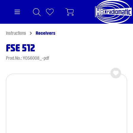
in content
Instructions
Receivers
FSE 512
Prod.No.: YO56008_-pdf
Skip image gallery