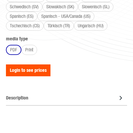
Schwedisch (SV)
Slowakisch (SK)
Slowenisch (SL)
Spanisch (ES)
Spanisch - USA/Canada (US)
Tschechisch (CS)
Türkisch (TR)
Ungarisch (HU)
Select
media type
PDF
Print
Login to see prices
Description