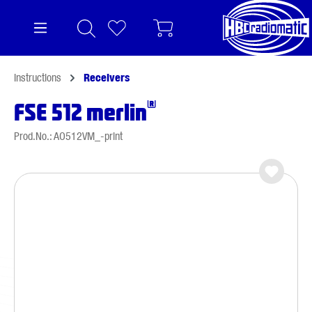
in content
Instructions
Receivers
®
FSE 512 merlin
Prod.No.: AO512VM_-print
Skip image gallery