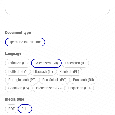
Select
Document type
Operating instructions
Select
Language
Estnisch (ET)
Griechisch (GR)
Italienisch (IT)
Lettisch (LV)
Litauisch (LT)
Polnisch (PL)
Portugiesisch (PT)
Rumänisch (RO)
Russisch (RU)
Spanisch (ES)
Tschechisch (CS)
Ungarisch (HU)
Select
media type
PDF
Print