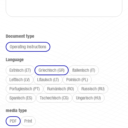
Select
Document type
Operating instructions
Select
Language
Estnisch (ET)
Griechisch (GR)
Italienisch (IT)
Lettisch (LV)
Litauisch (LT)
Polnisch (PL)
Portugiesisch (PT)
Rumänisch (RO)
Russisch (RU)
Spanisch (ES)
Tschechisch (CS)
Ungarisch (HU)
Select
media type
PDF
Print