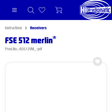
in content
Instructions
Receivers
®
FSE 512 merlin
Prod.No.: AO512VM_-pdf
Skip image gallery