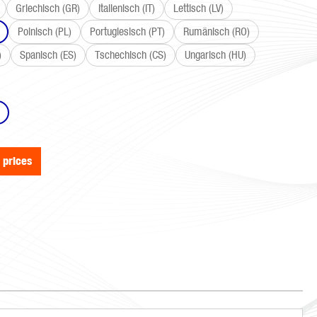
Griechisch (GR)
Italienisch (IT)
Lettisch (LV)
Polnisch (PL)
Portugiesisch (PT)
Rumänisch (RO)
)
Spanisch (ES)
Tschechisch (CS)
Ungarisch (HU)
e prices