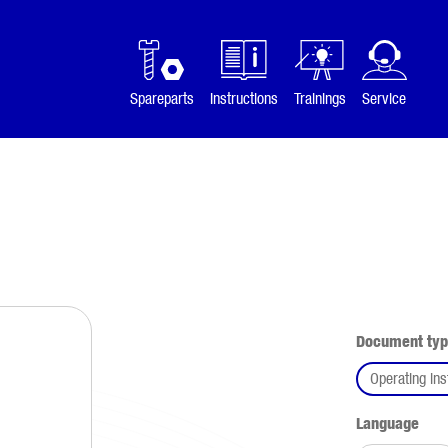
Spareparts
Instructions
Trainings
Service
Select
Document ty
Operating ins
Select
Language