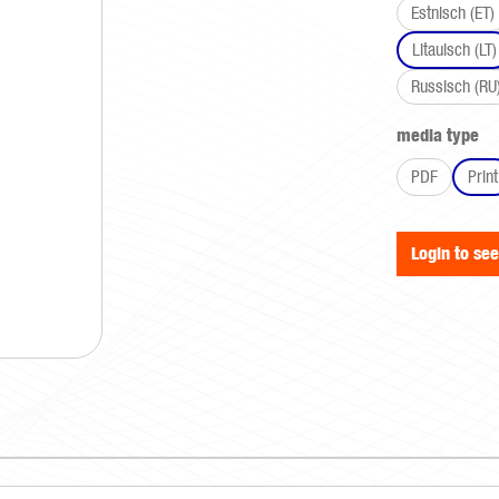
Estnisch (ET)
Litauisch (LT)
Russisch (RU
Select
media type
PDF
Print
Login to se