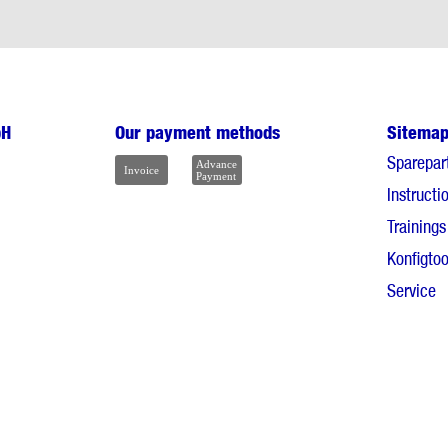
bH
Our payment methods
Sitema
Sparepar
Instructi
Trainings
Konfigtoo
Service