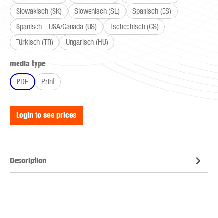
Slowakisch (SK)
Slowenisch (SL)
Spanisch (ES)
Spanisch - USA/Canada (US)
Tschechisch (CS)
Türkisch (TR)
Ungarisch (HU)
Select
media type
PDF
Print
Login to see prices
Description