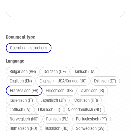
Select
Document type
Operating instructions
Select
Language
Bulgarisch (BG)
Deutsch (DE)
Dänisch (DA)
Englisch (EN)
Englisch - USA/Canada (US)
Estnisch (ET)
Französisch (FR)
Griechisch (GR)
Isländisch (IS)
Italienisch (IT)
Japanisch (JP)
Kroatisch (HR)
Lettisch (LV)
Litauisch (LT)
Niederländisch (NL)
Norwegisch (NO)
Polnisch (PL)
Portugiesisch (PT)
Rumänisch (RO)
Russisch (RU)
Schwedisch (SV)