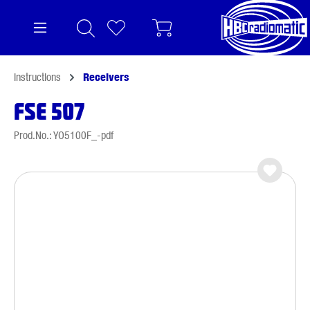
in content
Instructions
Receivers
FSE 507
Prod.No.: YO5100F_-pdf
Skip image gallery