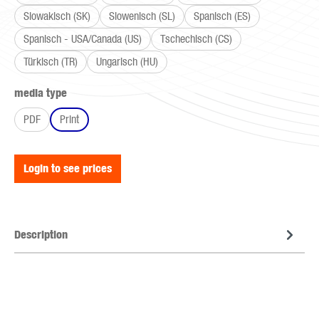
Slowakisch (SK)
Slowenisch (SL)
Spanisch (ES)
Spanisch - USA/Canada (US)
Tschechisch (CS)
Türkisch (TR)
Ungarisch (HU)
Select
media type
PDF
Print
Login to see prices
Description