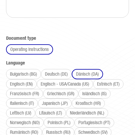
Select
Document type
Operating instructions
Select
Language
Bulgarisch (BG)
Deutsch (DE)
Dänisch (DA)
Englisch (EN)
Englisch - USA/Canada (US)
Estnisch (ET)
Französisch (FR)
Griechisch (GR)
Isländisch (IS)
Italienisch (IT)
Japanisch (JP)
Kroatisch (HR)
Lettisch (LV)
Litauisch (LT)
Niederländisch (NL)
Norwegisch (NO)
Polnisch (PL)
Portugiesisch (PT)
Rumänisch (RO)
Russisch (RU)
Schwedisch (SV)