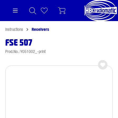
in content
Instructions
Receivers
FSE 507
Prod.No.: YO51002_-print
Skip image gallery